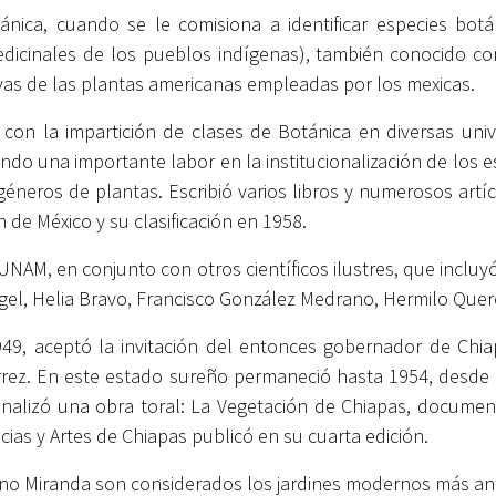
tánica, cuando se le comisiona a identificar especies bo
edicinales de los pueblos indígenas), también conocido co
vas de las plantas americanas empleadas por los mexicas.
on la impartición de clases de Botánica en diversas univ
ndo una importante labor en la institucionalización de los 
géneros de plantas. Escribió varios libros y numerosos artí
 de México y su clasificación en 1958.
a UNAM, en conjunto con otros científicos ilustres, que inc
agel, Helia Bravo, Francisco González Medrano, Hermilo Quer
9, aceptó la invitación del entonces gobernador de Chiapa
rrez. En este estado sureño permaneció hasta 1954, desde 
inalizó una obra toral: La Vegetación de Chiapas, documen
cias y Artes de Chiapas publicó en su cuarta edición.
ino Miranda son considerados los jardines modernos más an