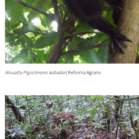
Alouatta Pigra
(mono aullador) Reforma Agraria