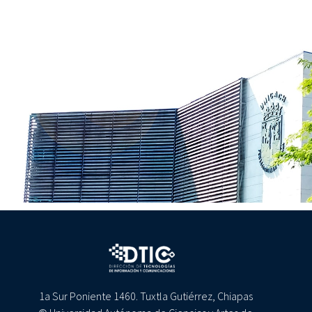
1a Sur Poniente 1460. Tuxtla Gutiérrez, Chiapas