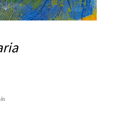
aria
más